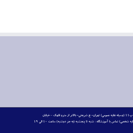
آدرس : تهران – خ شریعتی- مترو قلهک- خ کدویی- خ سیمای جنوبی- ک تقوی- پ١١ (وسیله نقلیه عمومی) تهران- خ شریعتی- بالاتر از مترو قلهک – خیابان
یزدانیان – خیابان سیمای جنوبی – ک تقوی(سمت چپ رودخانه) – پ١١ (وسیله نقلیه شخصی) تماس با آموزشگاه : شنبه تا پنجشنبه (به جز دوشنبه) ساعت ۱۰ الی ۱۹