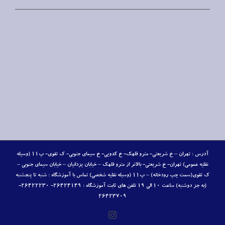
آدرس : تهران – خ شریعتی- مترو قلهک- خ کدویی- خ سیمای جنوبی- ک تقوی- پ١١ (وسیله
نقلیه عمومی) تهران- خ شریعتی- بالاتر از مترو قلهک – خیابان یزدانیان – خیابان سیمای جنوبی –
ک تقوی(سمت چپ رودخانه) – پ١١ (وسیله نقلیه شخصی) تماس با آموزشگاه : شنبه تا پنجشنبه
(به جز دوشنبه) ساعت ۱۰ الی ۱۹ تلفن‏ های ثابت آموزشگاه : ۲۶۴۲۴۱۴۹- ۲۶۴۲۲۲۳۰-
۲۶۴۲۳۷۰۹
Instagram