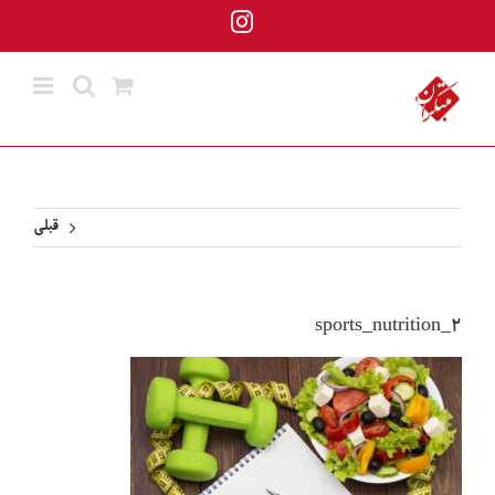
ها
Instagram
ردن
حتوا
قبلی
sports_nutrition_2