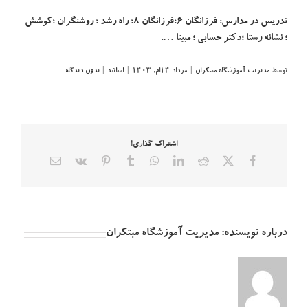
تدریس در مدارس: فرزانگان ۶؛فرزانگان ۸؛ راه رشد ؛ روشنگران ؛کوشش
؛ نشانه رستا ؛دکتر حسابی ؛ مبینا ….
توسط
مدیریت آموزشگاه مبتکران
|
مرداد ۱۴ام, ۱۴۰۳
|
اساتید
|
بدون دیدگاه
اشتراک گذاری!
X
Facebook
Reddit
LinkedIn
WhatsApp
Tumblr
Pinterest
Vk
ایمیل
درباره نویسنده:
مدیریت آموزشگاه مبتکران