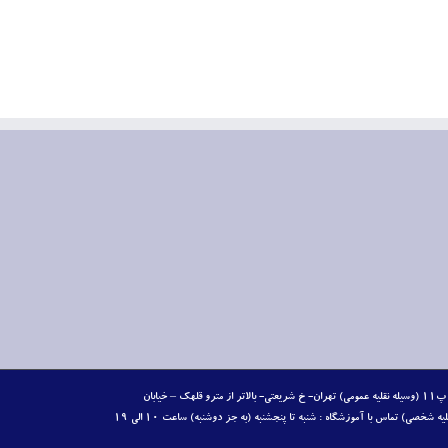
آدرس : تهران – خ شریعتی- مترو قلهک- خ کدویی- خ سیمای جنوبی- ک تقوی- پ١١ (وسیله نقلیه عمومی) تهران- خ شریعتی- بالاتر از مترو قلهک – خیابان
یزدانیان – خیابان سیمای جنوبی – ک تقوی(سمت چپ رودخانه) – پ١١ (وسیله نقلیه شخصی) تماس با آموزشگاه : شنبه تا پنجشنبه (به جز دوشنبه) ساعت ۱۰ الی ۱۹