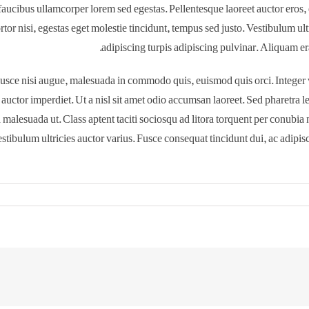
faucibus ullamcorper lorem sed egestas. Pellentesque laoreet auctor eros, 
rtor nisi, egestas eget molestie tincidunt, tempus sed justo. Vestibulum ult
adipiscing turpis adipiscing pulvinar. Aliquam er
ce nisi augue, malesuada in commodo quis, euismod quis orci. Integer v
 auctor imperdiet. Ut a nisl sit amet odio accumsan laoreet. Sed pharetra le
malesuada ut. Class aptent taciti sociosqu ad litora torquent per conubia 
estibulum ultricies auctor varius. Fusce consequat tincidunt dui, ac adipis