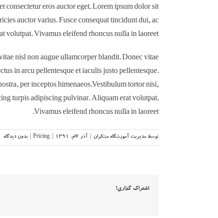
et consectetur eros auctor eget. Lorem ipsum dolor sit
ricies auctor varius. Fusce consequat tincidunt dui, ac
at volutpat. Vivamus eleifend rhoncus nulla in laoreet.
itae nisl non augue ullamcorper blandit. Donec vitae
ctus in arcu pellentesque et iaculis justo pellentesque.
nostra, per inceptos himenaeos.Vestibulum tortor nisi,
cing turpis adipiscing pulvinar. Aliquam erat volutpat.
Vivamus eleifend rhoncus nulla in laoreet.
توسط
مدیریت آموزشگاه مبتکران
|
آذر ۷ام, ۱۳۹۱
|
Pricing
|
بدون دیدگاه
اشتراک گذاری!