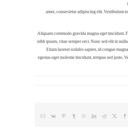
amet, consectetur adipiscing elit. Vestibulum to
Aliquam commodo gravida magna eget tincidunt. Fus
nibh ipsum, vitae semper orci. Nunc sed elit in nulla
Etiam laoreet sodales sapien, id congue magna 
egestas eget molestie tincidunt, tempus sed justo. V
X
Facebook
Reddit
LinkedIn
WhatsApp
Tumblr
Pinterest
Vk
ایمیل