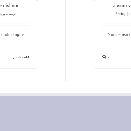
 nisl non.
ipsum vi
|
Pricing
توسط
مدیریت
citudin augue
Nunc euismod
0
ادامه مطلب