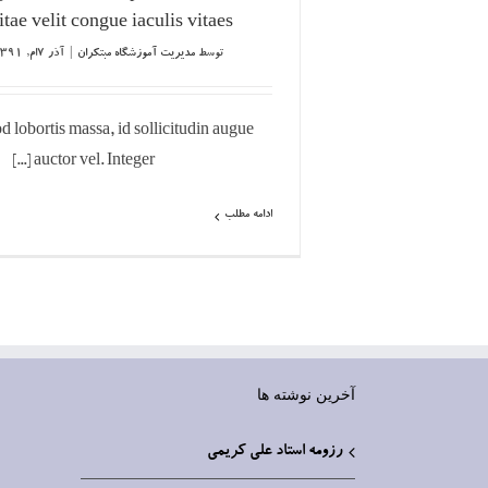
tae velit congue iaculis vitaes.
توسط
مدیریت آموزشگاه مبتکران
|
آذر ۷ام, ۱۳۹۱
 lobortis massa, id sollicitudin augue
auctor vel. Integer [...]
ادامه مطلب
آخرین نوشته ها
رزومه استاد علی کریمی